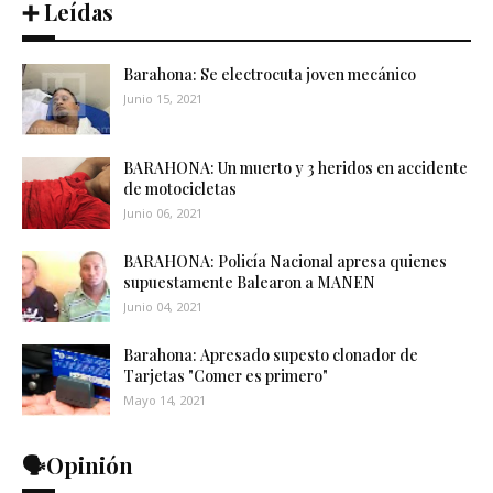
➕ Leídas
Barahona: Se electrocuta joven mecánico
Junio 15, 2021
BARAHONA: Un muerto y 3 heridos en accidente
de motocicletas
Junio 06, 2021
BARAHONA: Policía Nacional apresa quienes
supuestamente Balearon a MANEN
Junio 04, 2021
Barahona: Apresado supesto clonador de
Tarjetas "Comer es primero"
Mayo 14, 2021
🗣️Opinión