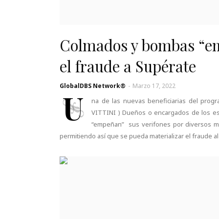
Colmados y bombas “em
el fraude a Supérate
GlobalDBS Network®
-
Marzo 17, 2022
U
na de las nuevas beneficiarias del progr
VITTINI ) Dueños o encargados de los est
“empeñan” sus verifones por diversos mo
permitiendo así que se pueda materializar el fraude a