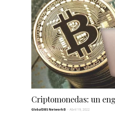
Criptomonedas: un enga
GlobalDBS Network®
-
Abril 19, 2022