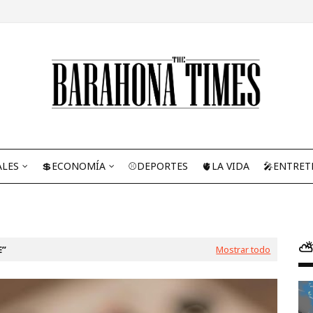
ALES
💲ECONOMÍA
⚾DEPORTES
🫀LA VIDA
🎤ENTRET
⛅
E
Mostrar todo