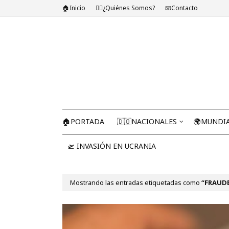
🏠Inicio
🤷‍♂️¿Quiénes Somos?
📧Contacto
🏠PORTADA
🇩🇴NACIONALES
🌍MUNDI
🛫 INVASIÓN EN UCRANIA
Mostrando las entradas etiquetadas como
FRAUD