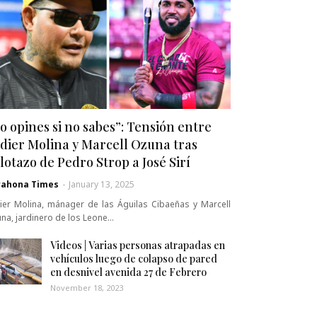
o opines si no sabes”: Tensión entre
dier Molina y Marcell Ozuna tras
lotazo de Pedro Strop a José Sirí
rahona Times
-
January 13, 2025
ier Molina, mánager de las Águilas Cibaeñas y Marcell
na, jardinero de los Leone…
Videos | Varias personas atrapadas en
vehículos luego de colapso de pared
en desnivel avenida 27 de Febrero
November 18, 2023