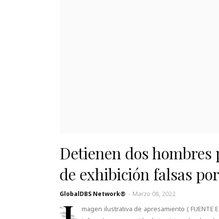
Detienen dos hombres p
de exhibición falsas p
GlobalDBS Network®
-
Marzo 08, 2022
I
magen ilustrativa de apresamiento ( FUENTE 