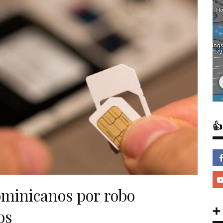

minicanos por robo
➕
os