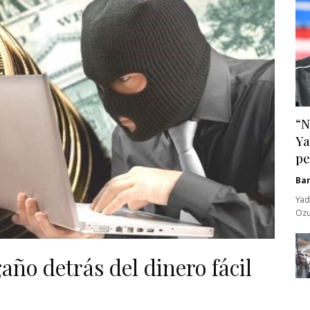
“N
Ya
pe
Ba
Yad
Ozu
ño detrás del dinero fácil