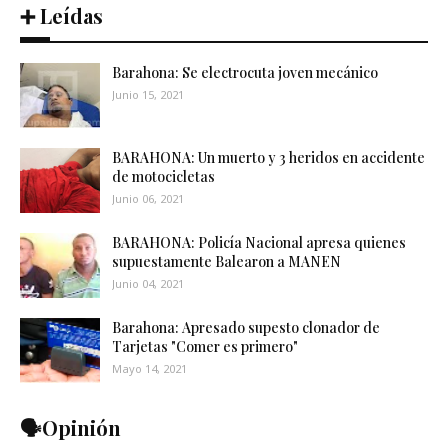
➕ Leídas
Barahona: Se electrocuta joven mecánico
Junio 15, 2021
BARAHONA: Un muerto y 3 heridos en accidente
de motocicletas
Junio 06, 2021
BARAHONA: Policía Nacional apresa quienes
supuestamente Balearon a MANEN
Junio 04, 2021
Barahona: Apresado supesto clonador de
Tarjetas "Comer es primero"
Mayo 14, 2021
🗣️Opinión