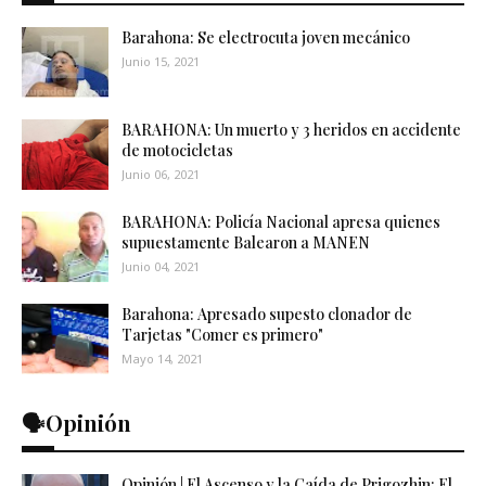
Barahona: Se electrocuta joven mecánico
Junio 15, 2021
BARAHONA: Un muerto y 3 heridos en accidente
de motocicletas
Junio 06, 2021
BARAHONA: Policía Nacional apresa quienes
supuestamente Balearon a MANEN
Junio 04, 2021
Barahona: Apresado supesto clonador de
Tarjetas "Comer es primero"
Mayo 14, 2021
🗣️Opinión
Opinión | El Ascenso y la Caída de Prigozhin: El