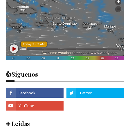
👍Síguenos
➕ Leídas