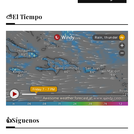
⛅El Tiempo
👍Síguenos