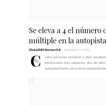
Se eleva a 4 el número d
múltiple en la autopist
GlobalDBS Network®
-
Diciembre 14, 2022
C
uatro personas murieron y diez resultaro
involucrados tres camiones, dos de ellos
autopista Duarte, cerca de la comunidad de