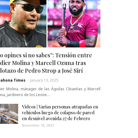
o opines si no sabes”: Tensión entre
dier Molina y Marcell Ozuna tras
lotazo de Pedro Strop a José Sirí
rahona Times
-
January 13, 2025
ier Molina, mánager de las Águilas Cibaeñas y Marcell
na, jardinero de los Leone…
Videos | Varias personas atrapadas en
vehículos luego de colapso de pared
en desnivel avenida 27 de Febrero
November 18, 2023