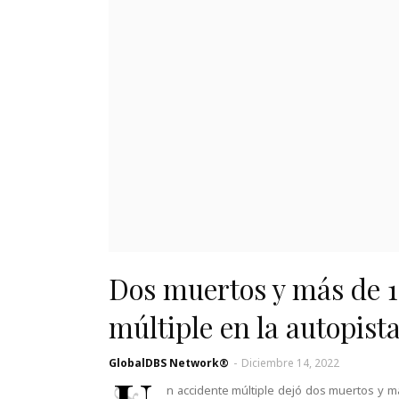
Dos muertos y más de 1
múltiple en la autopist
GlobalDBS Network®
-
Diciembre 14, 2022
n accidente múltiple dejó dos muertos y má