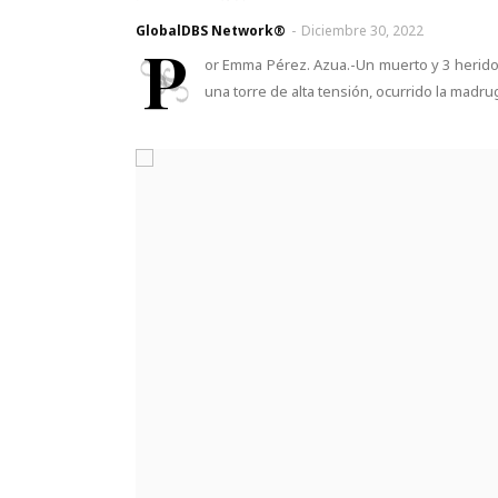
GlobalDBS Network®
-
Diciembre 30, 2022
P
or Emma Pérez. Azua.-Un muerto y 3 herid
una torre de alta tensión, ocurrido la madr