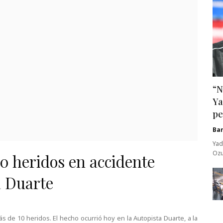
“N
Ya
pe
Ba
Yad
Ozu
0 heridos en accidente
a Duarte
s de 10 heridos. El hecho ocurrió hoy en la Autopista Duarte, a la