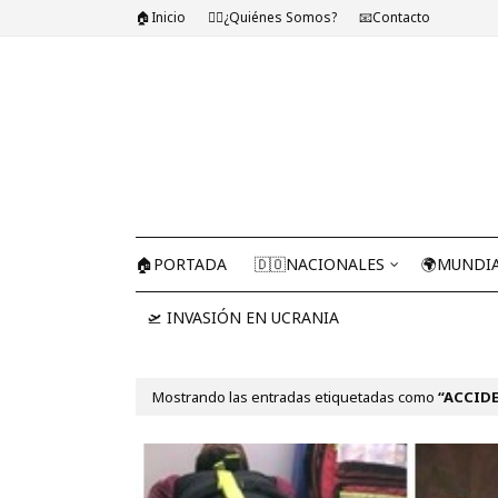
🏠Inicio
🤷‍♂️¿Quiénes Somos?
📧Contacto
🏠PORTADA
🇩🇴NACIONALES
🌍MUNDI
🛫 INVASIÓN EN UCRANIA
Mostrando las entradas etiquetadas como
ACCIDE