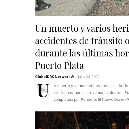
Un muerto y varios heri
accidentes de tránsito 
durante las últimas ho
Puerto Plata
GlobalDBS Network®
-
Julio 04, 2022
U
n muerto y varios heridos fue el saldo de
las últimas horas en comunidades de Pue
compartida por Periódico El Nuevo Diario 