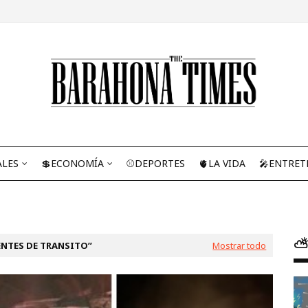
ALES
💲ECONOMÍA
⚾DEPORTES
🫀LA VIDA
🎤ENTRET
⛅
NTES DE TRANSITO
Mostrar todo