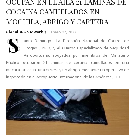
OCUPAN EN EL AILA 21 LÁMINAS DE
COCAÍNA CAMUFLADOS EN
MOCHILA, ABRIGO Y CARTERA
GlobalDBS Network®
-
Enero 02, 2023
S
anto Domingo.- La Dirección Nacional de Control de
Drogas (DNCD) y el Cuerpo Especializado de Seguridad
Aeroportuaria, apoyados por miembros del Ministerio
Público, ocuparon 21 láminas de cocaína, camuflados en una
mochila, un cojín, una cartera y un abrigo, mediante un operativo de
inspección en el Aeropuerto Internacional de las Américas, JFPG.