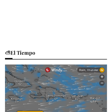
⛅El Tiempo