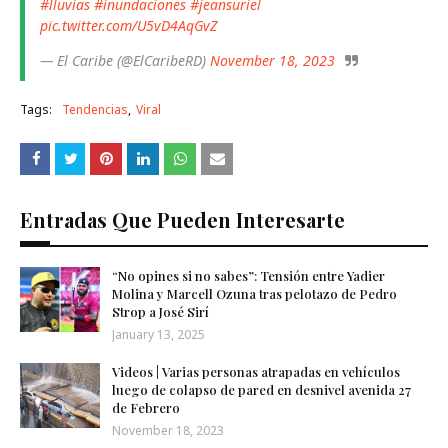
#lluvias
#inundaciones
#jeansuriel
pic.twitter.com/U5vD4AqGvZ
— El Caribe (@ElCaribeRD)
November 18, 2023
Tags:
Tendencias
Viral
Entradas Que Pueden Interesarte
“No opines si no sabes”: Tensión entre Yadier
Molina y Marcell Ozuna tras pelotazo de Pedro
Strop a José Sirí
January 13, 2025
Videos | Varias personas atrapadas en vehículos
luego de colapso de pared en desnivel avenida 27
de Febrero
November 18, 2023