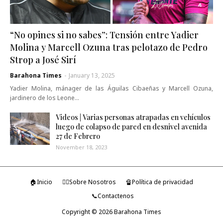
“No opines si no sabes”: Tensión entre Yadier
Molina y Marcell Ozuna tras pelotazo de Pedro
Strop a José Sirí
Barahona Times
-
January 13, 2025
Yadier Molina, mánager de las Águilas Cibaeñas y Marcell Ozuna,
jardinero de los Leone…
Videos | Varias personas atrapadas en vehículos
luego de colapso de pared en desnivel avenida
27 de Febrero
November 18, 2023
🏠Inicio
🤷‍♂️Sobre Nosotros
🔏Política de privacidad
📞Contactenos
Copyright ©
2026
Barahona Times