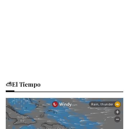
⛅El Tiempo