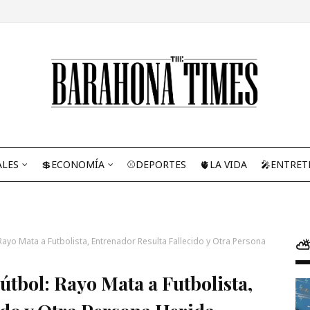
ALES
💲ECONOMÍA
⚾DEPORTES
🫀LA VIDA
🎤ENTRET
ayo Mata a Futbolista, Entrenador Resulta Fallecido y Otra Persona
⛅
útbol: Rayo Mata a Futbolista,