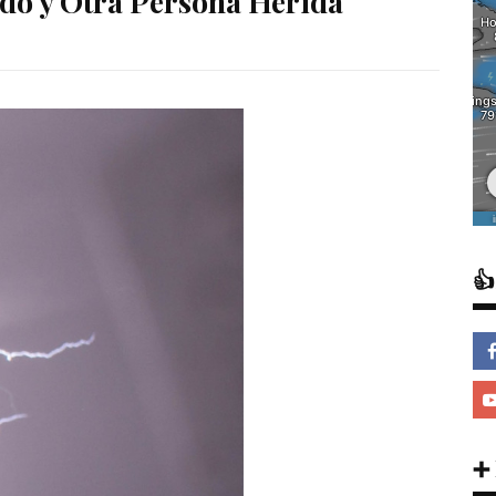
ido y Otra Persona Herida

➕