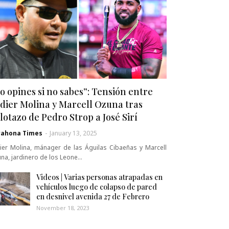
o opines si no sabes”: Tensión entre
dier Molina y Marcell Ozuna tras
lotazo de Pedro Strop a José Sirí
rahona Times
-
January 13, 2025
ier Molina, mánager de las Águilas Cibaeñas y Marcell
na, jardinero de los Leone…
Videos | Varias personas atrapadas en
vehículos luego de colapso de pared
en desnivel avenida 27 de Febrero
November 18, 2023