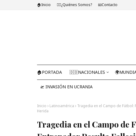
🏠Inicio
🤷‍♂️¿Quiénes Somos?
📧Contacto
🏠PORTADA
🇩🇴NACIONALES
🌍MUNDI
🛫 INVASIÓN EN UCRANIA
Inicio
Latinoamérica
Tragedia en el Campo de Fútbol: R
Herida
Tragedia en el Campo de F