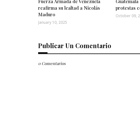
Fuerza Armada de Venezuela
Guatemala 
reafirma su lealtad a Nicolás
protestas c
Maduro
October 09, 
January 10, 2025
Publicar Un Comentario
0 Comentarios