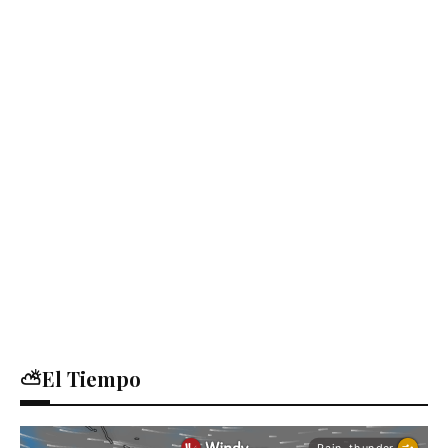
⛅El Tiempo