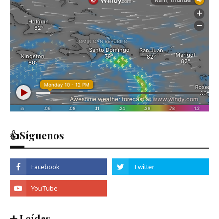
👍Síguenos
➕ Leídas