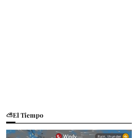
⛅El Tiempo