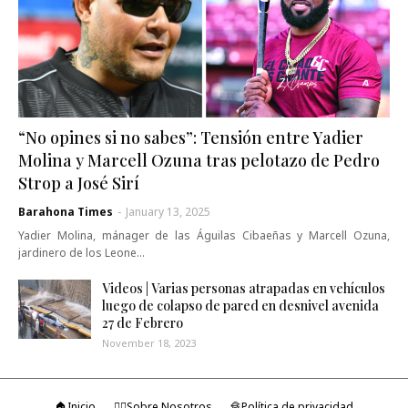
“No opines si no sabes”: Tensión entre Yadier
Molina y Marcell Ozuna tras pelotazo de Pedro
Strop a José Sirí
Barahona Times
-
January 13, 2025
Yadier Molina, mánager de las Águilas Cibaeñas y Marcell Ozuna,
jardinero de los Leone…
Videos | Varias personas atrapadas en vehículos
luego de colapso de pared en desnivel avenida
27 de Febrero
November 18, 2023
🏠Inicio
🤷‍♂️Sobre Nosotros
🔏Política de privacidad