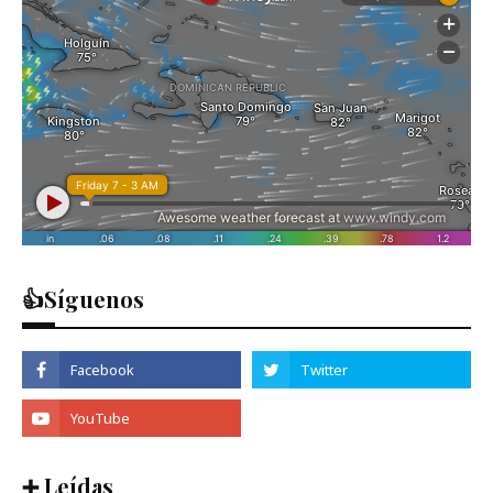
👍Síguenos
➕ Leídas