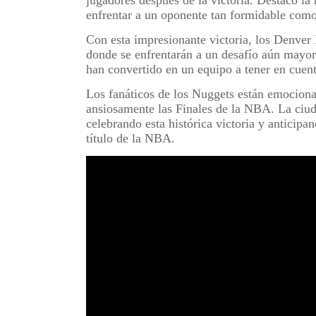
enfrentar a un oponente tan formidable como 
Con esta impresionante victoria, los Denver
donde se enfrentarán a un desafío aún mayor.
han convertido en un equipo a tener en cuent
Los fanáticos de los Nuggets están emociona
ansiosamente las Finales de la NBA. La ciud
celebrando esta histórica victoria y anticip
título de la NBA.