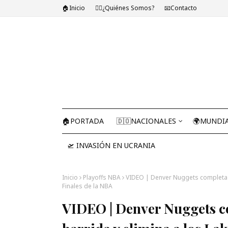
🏠Inicio
🤷‍♂️¿Quiénes Somos?
📧Contacto
🏠PORTADA
🇩🇴NACIONALES
🌍MUNDI
🛫 INVASIÓN EN UCRANIA
Inicio
Playoffs NBA
VIDEO | Denver Nuggets completa u
Finales de la NBA
VIDEO | Denver Nuggets c