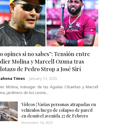
o opines si no sabes”: Tensión entre
dier Molina y Marcell Ozuna tras
lotazo de Pedro Strop a José Sirí
rahona Times
-
January 13, 2025
ier Molina, mánager de las Águilas Cibaeñas y Marcell
na, jardinero de los Leone…
Videos | Varias personas atrapadas en
vehículos luego de colapso de pared
en desnivel avenida 27 de Febrero
November 18, 2023