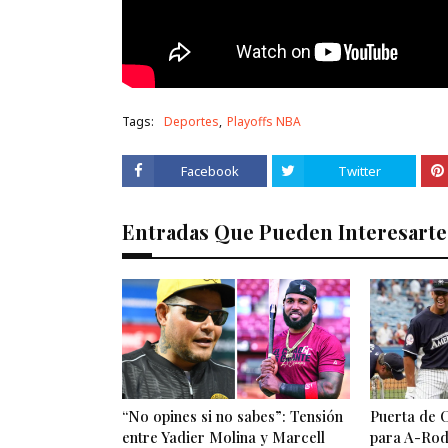
Tags:
Deportes
Playoffs NBA
Facebook
Twitter
Entradas Que Pueden Interesarte
“No opines si no sabes”: Tensión
Puerta de 
entre Yadier Molina y Marcell
para A-Rod