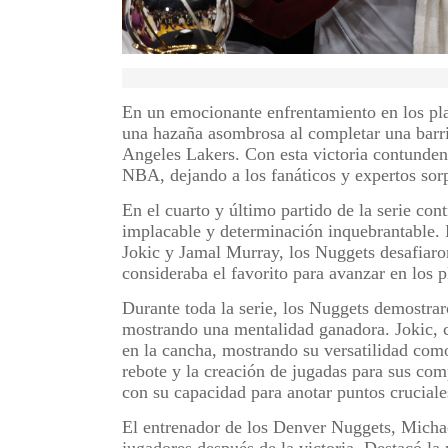
En un emocionante enfrentamiento en los pl
una hazaña asombrosa al completar una barri
Angeles Lakers. Con esta victoria contundent
NBA, dejando a los fanáticos y expertos so
En el cuarto y último partido de la serie co
implacable y determinación inquebrantable.
Jokic y Jamal Murray, los Nuggets desafiaron
consideraba el favorito para avanzar en los p
Durante toda la serie, los Nuggets demostrar
mostrando una mentalidad ganadora. Jokic, 
en la cancha, mostrando su versatilidad como
rebote y la creación de jugadas para sus co
con su capacidad para anotar puntos cruciales
El entrenador de los Denver Nuggets, Michae
jugadores después de la victoria. Destacó la