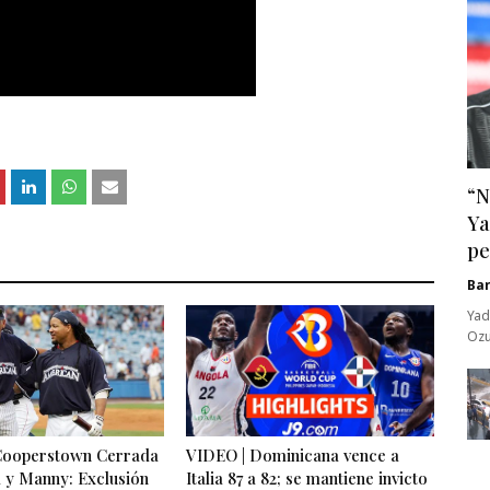
“N
Ya
pe
Ba
Yad
Ozu
Cooperstown Cerrada
VIDEO | Dominicana vence a
 y Manny: Exclusión
Italia 87 a 82; se mantiene invicto