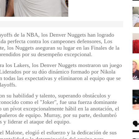
ayoffs de la NBA, los Denver Nuggets han logrado
da perfecta contra los campeones defensores, Los
e, los Nuggets aseguran su lugar en las Finales de la
rprendidos por su desempeño excepcional.
ntra los Lakers, los Denver Nuggets mostraron un juego
 Liderados por su dúo dinámico formado por Nikola
 todas las expectativas y eliminaron al equipo que se
layoffs.
on su habilidad y talento, superando obstáculos y
conocido como el "Joker", fue una fuerza dominante
 un pívot excepcionalmente hábil en la anotación, el
mpañeros de equipo. Murray, por su parte, deslumbró
 y liderar el ataque del equipo.
🗣
l Malone, elogió el esfuerzo y la dedicación de sus
 mentalidad y la determinación del equipo para