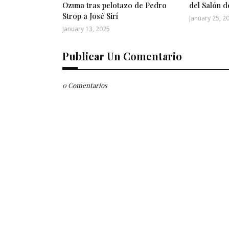
Ozuna tras pelotazo de Pedro
del Salón d
Strop a José Sirí
January 25, 2
January 13, 2025
Publicar Un Comentario
0 Comentarios