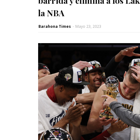
barrida y elimina a los Lak
la NBA
Barahona Times
-
Mayo 23, 2023