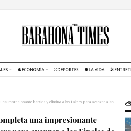
ALES
💲ECONOMÍA
⚾DEPORTES
🫀LA VIDA
🎤ENTRET
na impresionante barrida y elimina a los Lakers para avanzar a las
⛅
ompleta una impresionante