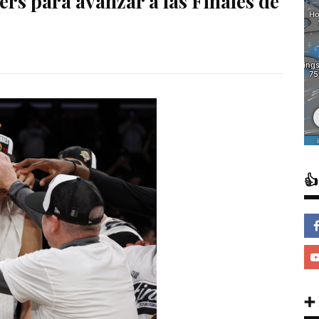
ers para avanzar a las Finales de

➕