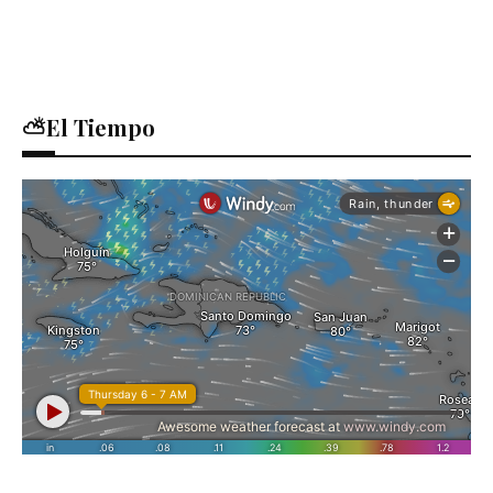
⛅El Tiempo