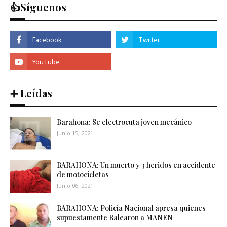
👍Síguenos
➕ Leídas
Barahona: Se electrocuta joven mecánico
Junio 15, 2021
BARAHONA: Un muerto y 3 heridos en accidente
de motocicletas
Junio 06, 2021
BARAHONA: Policía Nacional apresa quienes
supuestamente Balearon a MANEN