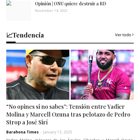
Opinión | ONU quiere destruir a RD
November 14, 2022
📈Tendencia
Ver todo
“No opines si no sabes”: Tensión entre Yadier
Molina y Marcell Ozuna tras pelotazo de Pedro
Strop a José Sirí
Barahona Times
-
January 13, 2025