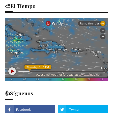
⛅El Tiempo
👍Síguenos