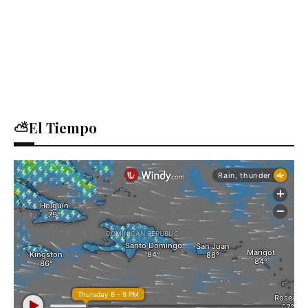
⛅El Tiempo