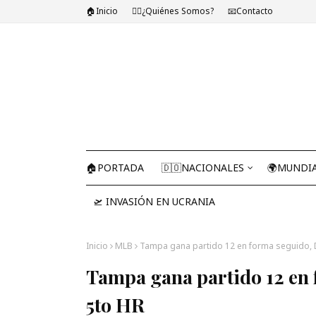
🏠Inicio
🤷‍♂️¿Quiénes Somos?
📧Contacto
🏠PORTADA
🇩🇴NACIONALES
🌍MUNDI
🛫 INVASIÓN EN UCRANIA
Inicio
MLB
Tampa gana partido 12 en forma seguido, 
Tampa gana partido 12 en 
5to HR