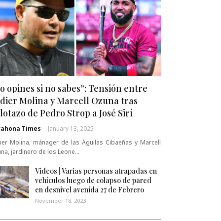
o opines si no sabes”: Tensión entre
dier Molina y Marcell Ozuna tras
lotazo de Pedro Strop a José Sirí
rahona Times
-
January 13, 2025
ier Molina, mánager de las Águilas Cibaeñas y Marcell
na, jardinero de los Leone…
Videos | Varias personas atrapadas en
vehículos luego de colapso de pared
en desnivel avenida 27 de Febrero
November 18, 2023