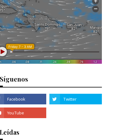
Síguenos
 Leídas