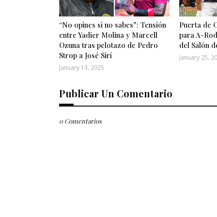
“No opines si no sabes”: Tensión
Puerta de 
entre Yadier Molina y Marcell
para A-Rod
Ozuna tras pelotazo de Pedro
del Salón d
Strop a José Sirí
January 25, 2
January 13, 2025
Publicar Un Comentario
0 Comentarios