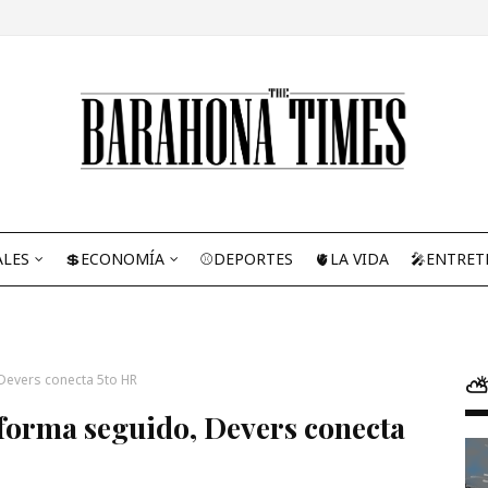
ALES
💲ECONOMÍA
⚾DEPORTES
🫀LA VIDA
🎤ENTRET
Devers conecta 5to HR
⛅
forma seguido, Devers conecta