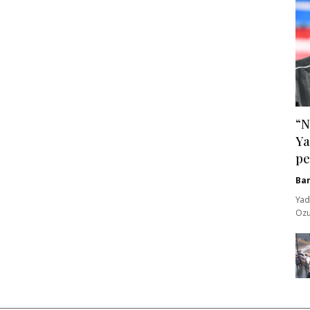
“N
Ya
pe
Ba
Yad
Ozu