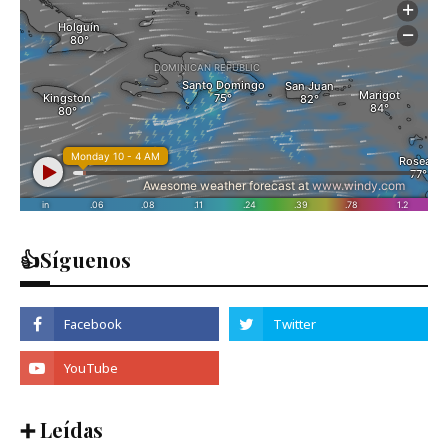
👍Síguenos
➕ Leídas