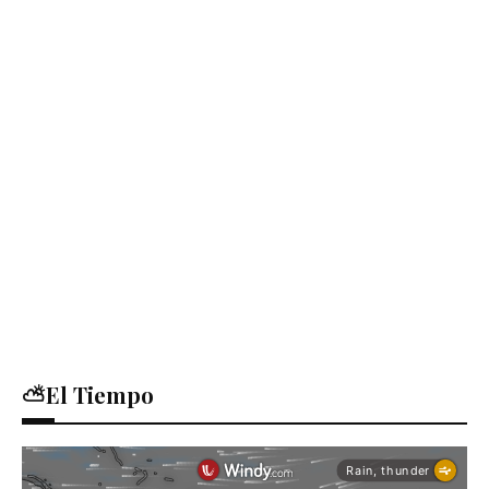
⛅El Tiempo