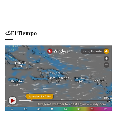
⛅El Tiempo