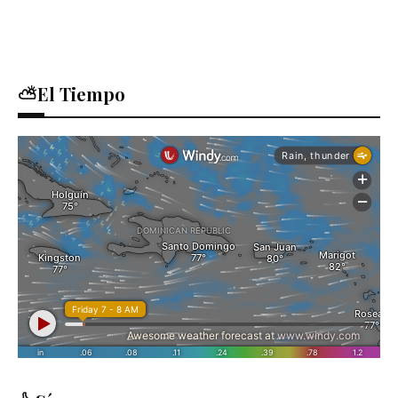
⛅El Tiempo