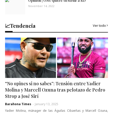
Opinión | ONU quiere destruir a RD
November 14, 2022
📈Tendencia
Ver todo
“No opines si no sabes”: Tensión entre Yadier
Molina y Marcell Ozuna tras pelotazo de Pedro
Strop a José Sirí
Barahona Times
-
January 13, 2025
Yadier Molina, mánager de las Águilas Cibaeñas y Marcell Ozuna,