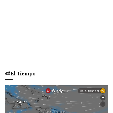
⛅El Tiempo