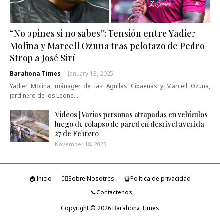
“No opines si no sabes”: Tensión entre Yadier
Molina y Marcell Ozuna tras pelotazo de Pedro
Strop a José Sirí
Barahona Times
-
January 13, 2025
Yadier Molina, mánager de las Águilas Cibaeñas y Marcell Ozuna,
jardinero de los Leone…
Videos | Varias personas atrapadas en vehículos
luego de colapso de pared en desnivel avenida
27 de Febrero
November 18, 2023
🏠Inicio
🤷‍♂️Sobre Nosotros
🔏Política de privacidad
📞Contactenos
Copyright ©
2026
Barahona Times