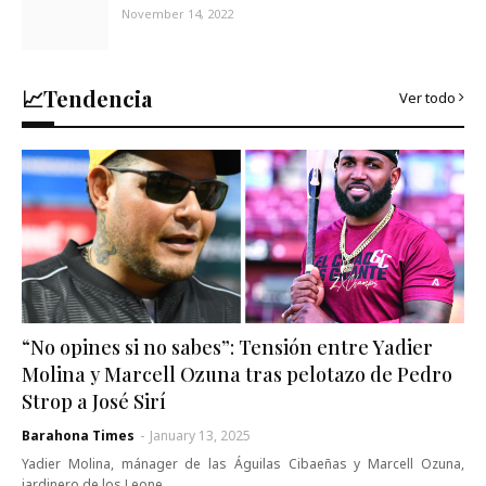
November 14, 2022
📈Tendencia
Ver todo
“No opines si no sabes”: Tensión entre Yadier
Molina y Marcell Ozuna tras pelotazo de Pedro
Strop a José Sirí
Barahona Times
-
January 13, 2025
Yadier Molina, mánager de las Águilas Cibaeñas y Marcell Ozuna,
jardinero de los Leone…