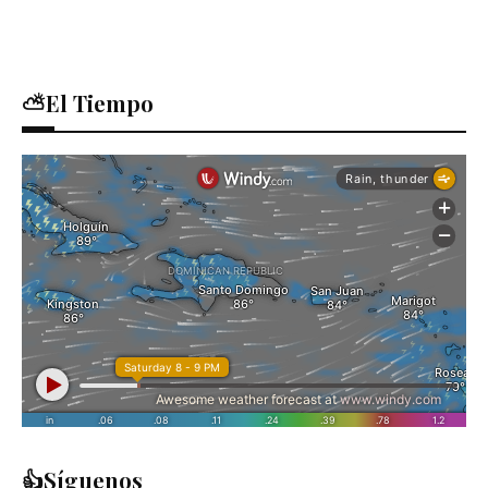
⛅El Tiempo
👍Síguenos