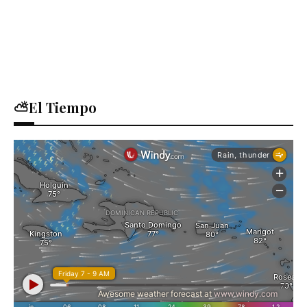
⛅El Tiempo