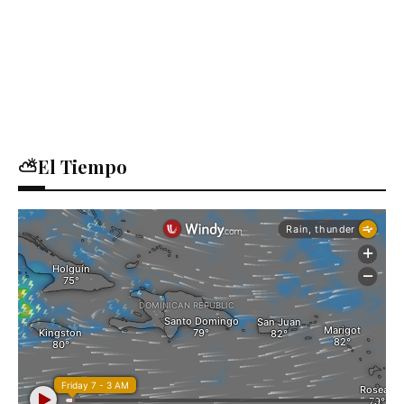
⛅El Tiempo