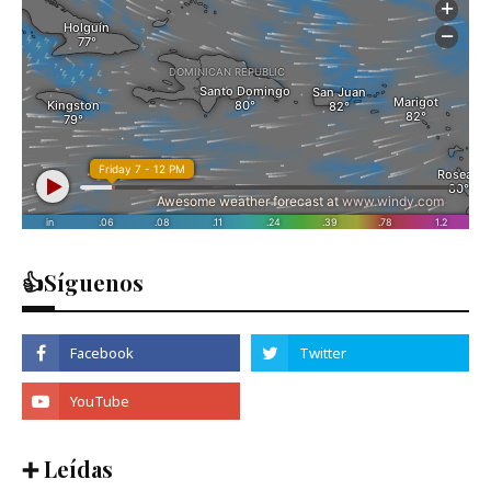
👍Síguenos
➕ Leídas