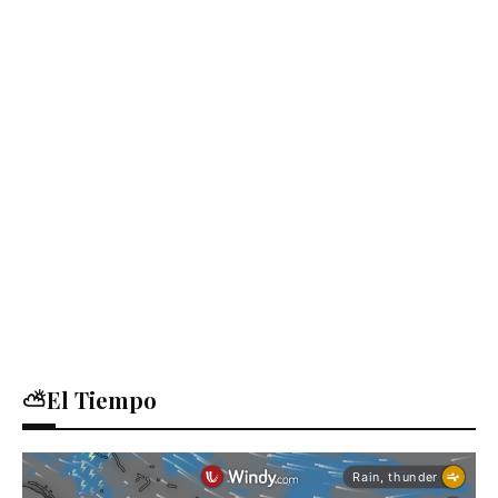
⛅El Tiempo