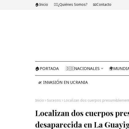
🏠Inicio
🤷‍♂️¿Quiénes Somos?
📧Contacto
🏠PORTADA
🇩🇴NACIONALES
🌍MUNDI
🛫 INVASIÓN EN UCRANIA
Inicio
Sucesos
Localizan dos cuerpos presumiblement
Localizan dos cuerpos pre
desaparecida en La Guayi