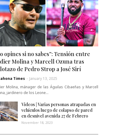
o opines si no sabes”: Tensión entre
dier Molina y Marcell Ozuna tras
lotazo de Pedro Strop a José Sirí
rahona Times
-
January 13, 2025
ier Molina, mánager de las Águilas Cibaeñas y Marcell
na, jardinero de los Leone…
Videos | Varias personas atrapadas en
vehículos luego de colapso de pared
en desnivel avenida 27 de Febrero
November 18, 2023