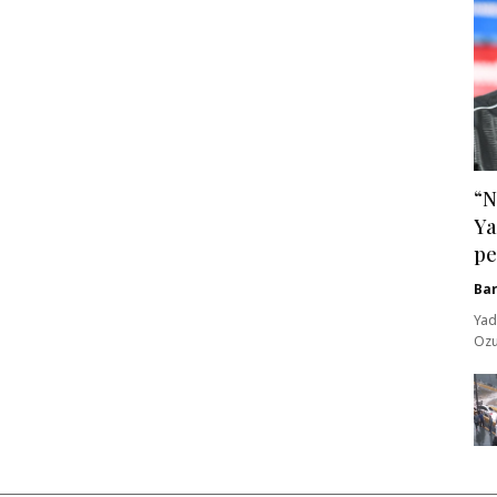
“N
Ya
pe
Ba
Yad
Ozu