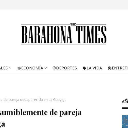
ALES
💲ECONOMÍA
⚾DEPORTES
🫀LA VIDA
🎤ENTRET
e de pareja desaparecida en La Guayiga
⛅
sumiblemente de pareja
ga