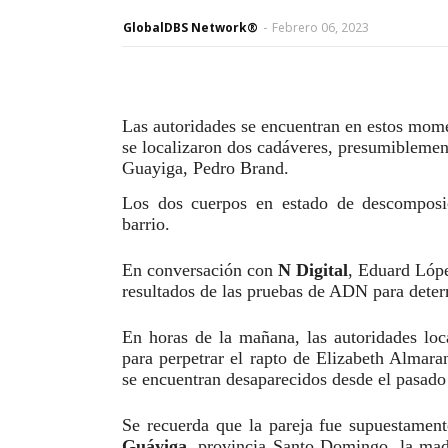
GlobalDBS Network®
-
Febrero 06, 2023
Las autoridades se encuentran en estos mome
se localizaron dos cadáveres, presumiblemen
Guayiga, Pedro Brand.
Los dos cuerpos en estado de descomposici
barrio.
En conversación con
N Digital
, Eduard Lópe
resultados de las pruebas de ADN para determ
En horas de la mañana, las autoridades loc
para perpetrar el rapto de Elizabeth Almar
se encuentran desaparecidos desde el pasado
Se recuerda que la pareja fue supuestamen
Guáyiga
, provincia Santo Domingo, la ma