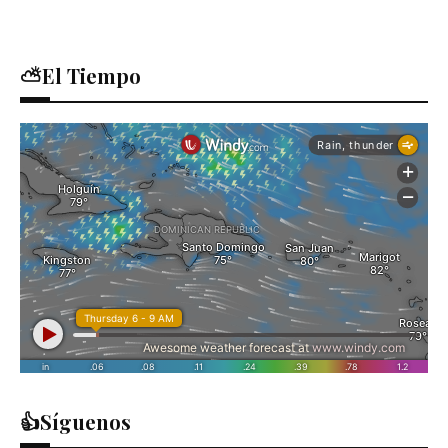
⛅El Tiempo
👍Síguenos