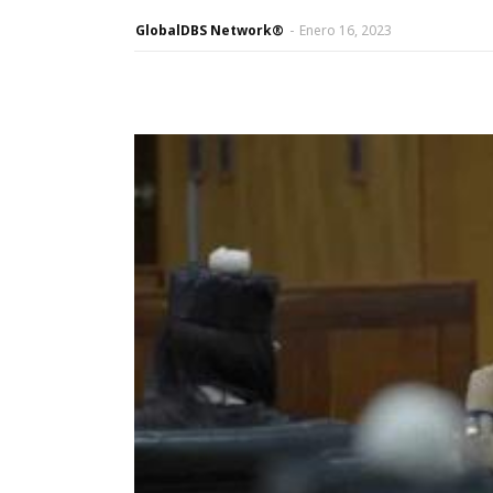
GlobalDBS Network®
-
Enero 16, 2023