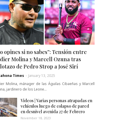
o opines si no sabes”: Tensión entre
dier Molina y Marcell Ozuna tras
lotazo de Pedro Strop a José Sirí
rahona Times
-
January 13, 2025
ier Molina, mánager de las Águilas Cibaeñas y Marcell
na, jardinero de los Leone…
Videos | Varias personas atrapadas en
vehículos luego de colapso de pared
en desnivel avenida 27 de Febrero
November 18, 2023