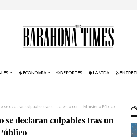
ALES
💲ECONOMÍA
⚾DEPORTES
🫀LA VIDA
🎤ENTRET
 se declaran culpables tras un acuerdo con el Ministerio Público
⛅
 se declaran culpables tras un
 Público