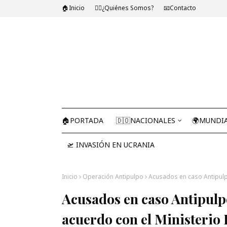
🏠Inicio
🤷‍♂️¿Quiénes Somos?
📧Contacto
🏠PORTADA
🇩🇴NACIONALES
🌍MUNDI
🛫 INVASIÓN EN UCRANIA
Inicio
Operación Antipulpo
Acusados en caso Antipulpo
Acusados en caso Antipulpo
acuerdo con el Ministerio