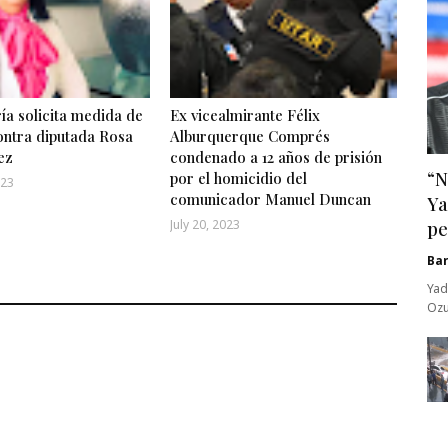
ía solicita medida de
Ex vicealmirante Félix
ontra diputada Rosa
Alburquerque Comprés
ez
condenado a 12 años de prisión
“N
por el homicidio del
023
comunicador Manuel Duncan
Ya
July 20, 2023
pe
Ba
Yad
Ozu