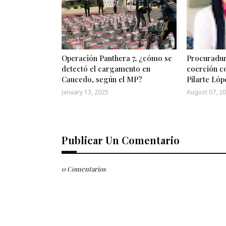
Operación Panthera 7, ¿cómo se
Procuradur
detectó el cargamento en
coerción c
Caucedo, según el MP?
Pilarte Lóp
January 13, 2025
August 07, 2
Publicar Un Comentario
0 Comentarios