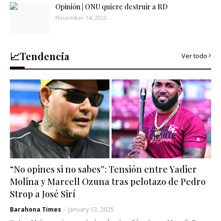
Opinión | ONU quiere destruir a RD
November 14, 2022
📈Tendencia
Ver todo
“No opines si no sabes”: Tensión entre Yadier
Molina y Marcell Ozuna tras pelotazo de Pedro
Strop a José Sirí
Barahona Times
-
January 13, 2025