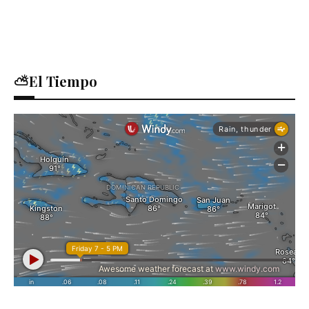
⛅El Tiempo