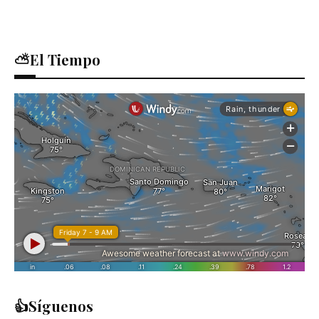
⛅El Tiempo
👍Síguenos