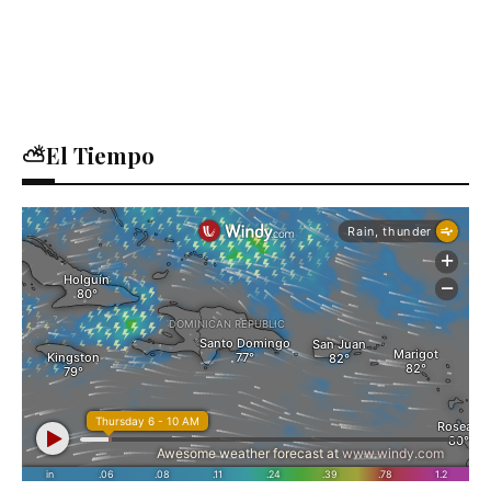
⛅El Tiempo