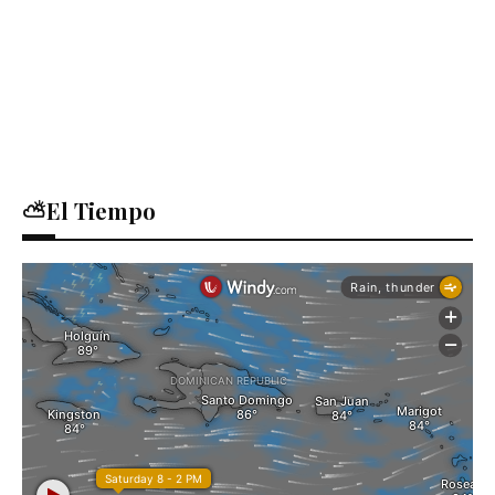
⛅El Tiempo