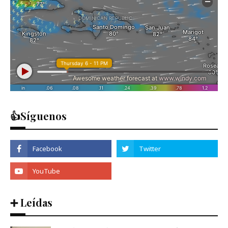
👍Síguenos
➕ Leídas