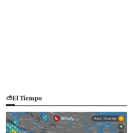
⛅El Tiempo