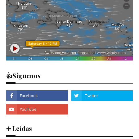
👍Síguenos
➕ Leídas