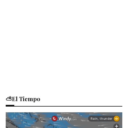
⛅El Tiempo