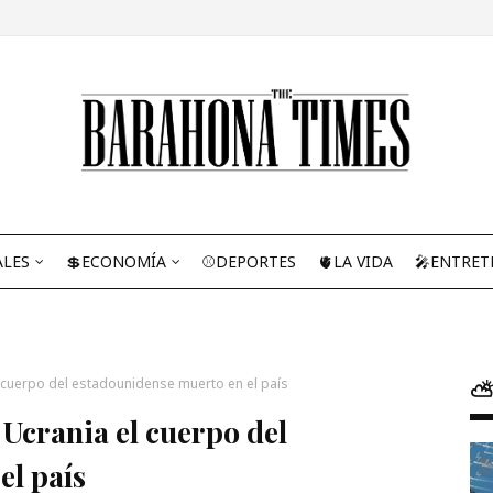
ALES
💲ECONOMÍA
⚾DEPORTES
🫀LA VIDA
🎤ENTRET
l cuerpo del estadounidense muerto en el país
⛅
 Ucrania el cuerpo del
el país