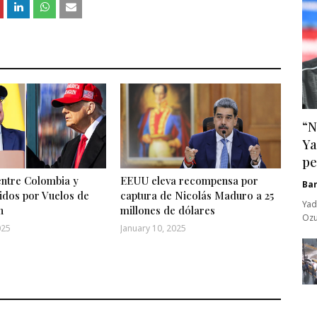
“N
Ya
pe
entre Colombia y
EEUU eleva recompensa por
Ba
idos por Vuelos de
captura de Nicolás Maduro a 25
Yad
n
millones de dólares
Ozu
025
January 10, 2025