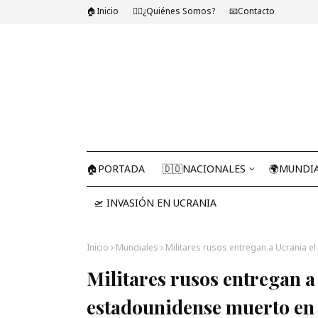
🏠Inicio
🤷‍♂️¿Quiénes Somos?
📧Contacto
🏠PORTADA
🇩🇴NACIONALES
🌍MUNDI
🛫 INVASIÓN EN UCRANIA
Inicio
Mundiales
Militares rusos entregan a Ucrania e
Militares rusos entregan a
estadounidense muerto en 