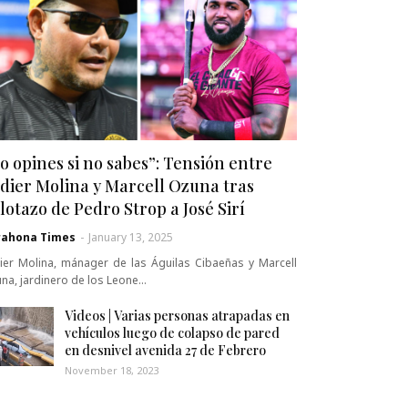
o opines si no sabes”: Tensión entre
dier Molina y Marcell Ozuna tras
lotazo de Pedro Strop a José Sirí
rahona Times
-
January 13, 2025
ier Molina, mánager de las Águilas Cibaeñas y Marcell
na, jardinero de los Leone…
Videos | Varias personas atrapadas en
vehículos luego de colapso de pared
en desnivel avenida 27 de Febrero
November 18, 2023