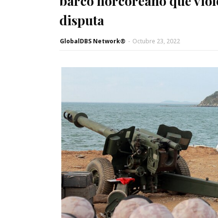
barco norcoreano que viol
disputa
GlobalDBS Network®
-
Octubre 23, 2022