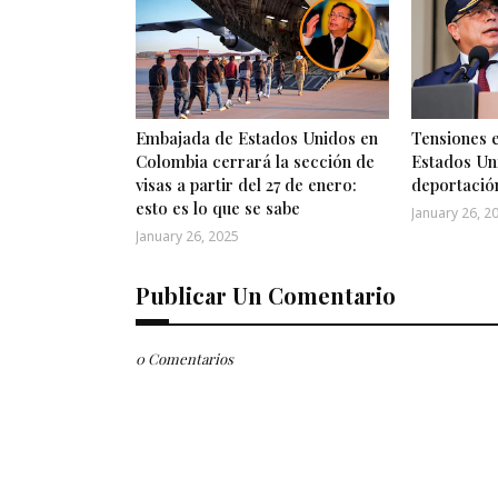
Embajada de Estados Unidos en
Tensiones 
0
Colombia cerrará la sección de
Estados Un
s
visas a partir del 27 de enero:
deportació
e
esto es lo que se sabe
c
January 26, 2
o
January 26, 2025
n
d
s
Publicar Un Comentario
o
f
1
1
0 Comentarios
m
i
n
u
t
e
El intercambio de disparos de adv
s
,
mismo día en que la vicesecretar