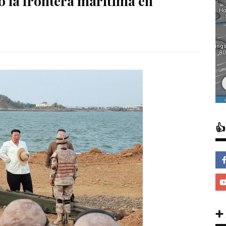
ó la frontera marítima en

➕