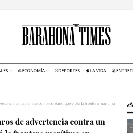
ALES
💲ECONOMÍA
⚾DEPORTES
🫀LA VIDA
🎤ENTRET
vertencia contra un barco norcoreano que violó la frontera marítima
⛅
aros de advertencia contra un