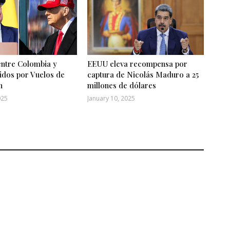
entre Colombia y
EEUU eleva recompensa por
idos por Vuelos de
captura de Nicolás Maduro a 25
n
millones de dólares
025
January 10, 2025
ertencia del lunes se produce el
ia de Estado estadounidense,