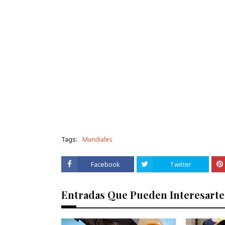
Kim Jong Un dirigió una nue
Tags:
Mundiales
Facebook
Twitter
Entradas Que Pueden Interesarte