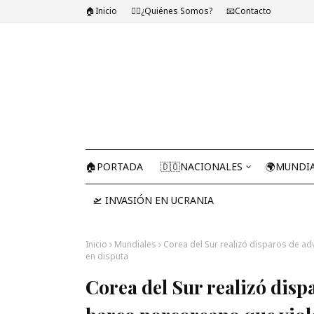
🏠Inicio
🤷‍♂️¿Quiénes Somos?
📧Contacto
🏠PORTADA
🇩🇴NACIONALES
🌍MUNDI
🛫 INVASIÓN EN UCRANIA
Inicio
Mundiales
Corea del Sur realizó disparos de ad
en disputa
Corea del Sur realizó disp