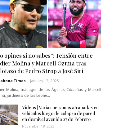
o opines si no sabes”: Tensión entre
dier Molina y Marcell Ozuna tras
lotazo de Pedro Strop a José Sirí
rahona Times
-
January 13, 2025
ier Molina, mánager de las Águilas Cibaeñas y Marcell
na, jardinero de los Leone…
Videos | Varias personas atrapadas en
vehículos luego de colapso de pared
en desnivel avenida 27 de Febrero
November 18, 2023