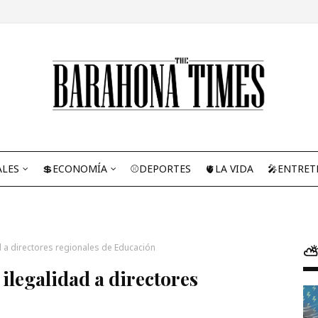
ALES
💲ECONOMÍA
⚾DEPORTES
🫀LA VIDA
🎤ENTRET
ad a directores regionales de Educación
⛅
 ilegalidad a directores