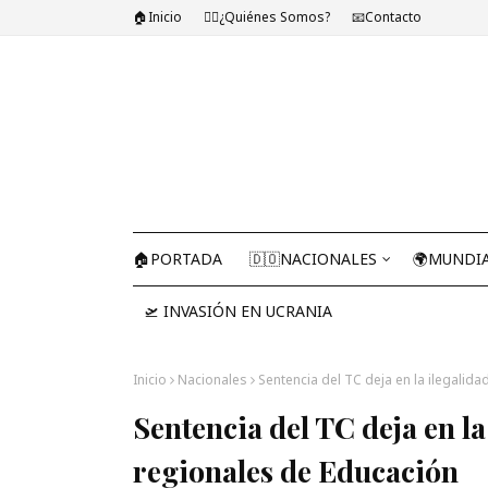
🏠Inicio
🤷‍♂️¿Quiénes Somos?
📧Contacto
🏠PORTADA
🇩🇴NACIONALES
🌍MUNDI
🛫 INVASIÓN EN UCRANIA
Inicio
Nacionales
Sentencia del TC deja en la ilegalid
Sentencia del TC deja en la
regionales de Educación