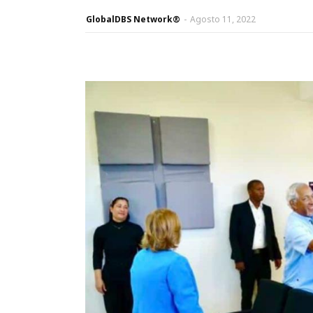
GlobalDBS Network®
-
Agosto 11, 2022