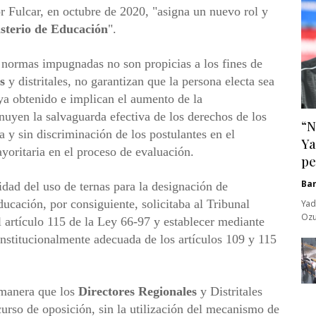
 Fulcar, en octubre de 2020, "asigna un nuevo rol y
sterio de Educación
".
s normas impugnadas no son propicias a los fines de
s
y distritales, no garantizan que la persona electa sea
ya obtenido e implican el aumento de la
nuyen la salvaguarda efectiva de los derechos de los
“N
a y sin discriminación de los postulantes en el
Ya
yoritaria en el proceso de evaluación.
pe
Ba
idad del uso de ternas para la designación de
ducación, por consiguiente, solicitaba al Tribunal
Yad
Ozu
l artículo 115 de la Ley 66-97 y establecer mediante
constitucionalmente adecuada de los artículos 109 y 115
 manera que los
Directores
Regionales
y Distritales
urso de oposición, sin la utilización del mecanismo de