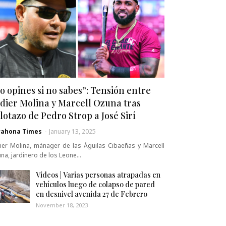
o opines si no sabes”: Tensión entre
dier Molina y Marcell Ozuna tras
lotazo de Pedro Strop a José Sirí
rahona Times
-
January 13, 2025
ier Molina, mánager de las Águilas Cibaeñas y Marcell
na, jardinero de los Leone…
Videos | Varias personas atrapadas en
vehículos luego de colapso de pared
en desnivel avenida 27 de Febrero
November 18, 2023