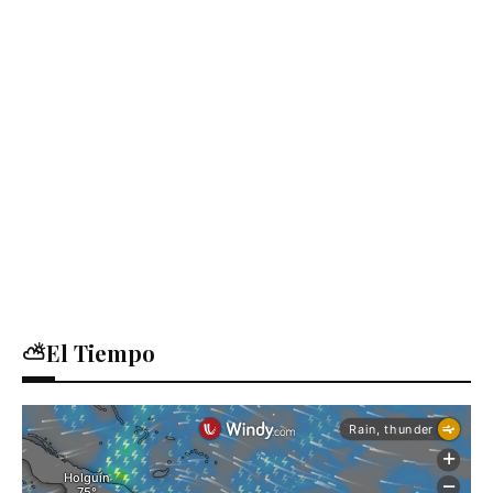
⛅El Tiempo