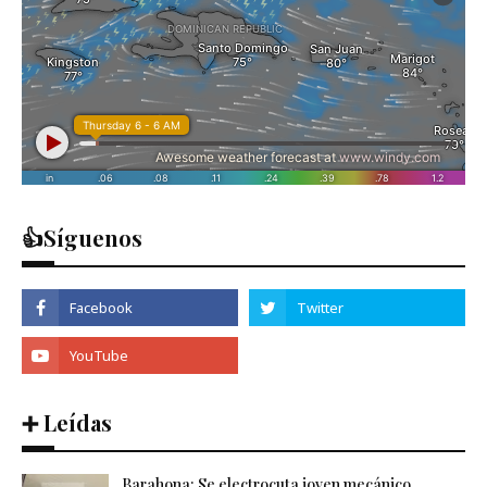
👍Síguenos
➕ Leídas
Barahona: Se electrocuta joven mecánico