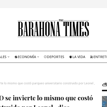
ALES
💲ECONOMÍA
⚾DEPORTES
🫀LA VIDA
🎤ENTRET
rte lo mismo que costó parqueo universitario construido por Leonel ,
⛅
D se invierte lo mismo que costó