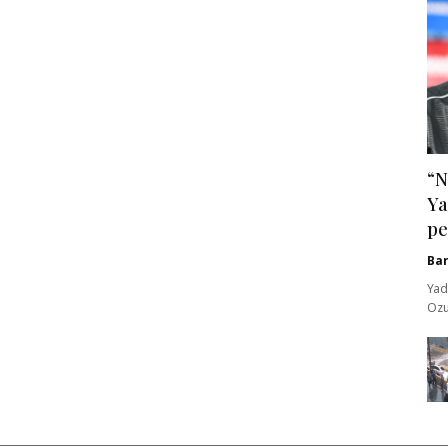
“N
Ya
pe
Ba
Yad
Ozu