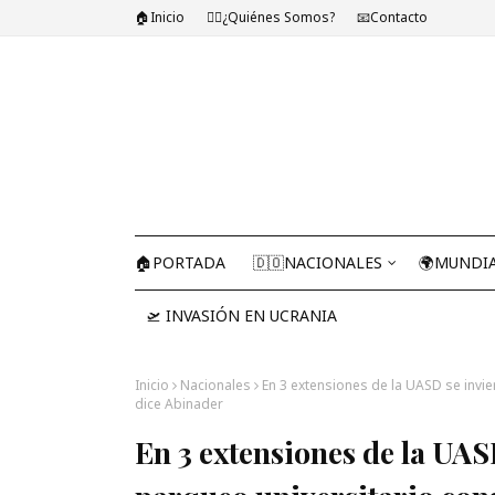
🏠Inicio
🤷‍♂️¿Quiénes Somos?
📧Contacto
🏠PORTADA
🇩🇴NACIONALES
🌍MUNDI
🛫 INVASIÓN EN UCRANIA
Inicio
Nacionales
En 3 extensiones de la UASD se invie
dice Abinader
En 3 extensiones de la UAS