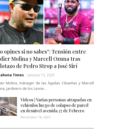
o opines si no sabes”: Tensión entre
dier Molina y Marcell Ozuna tras
lotazo de Pedro Strop a José Sirí
rahona Times
-
January 13, 2025
ier Molina, mánager de las Águilas Cibaeñas y Marcell
na, jardinero de los Leone…
Videos | Varias personas atrapadas en
vehículos luego de colapso de pared
en desnivel avenida 27 de Febrero
November 18, 2023