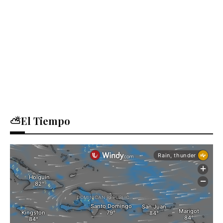
⛅El Tiempo