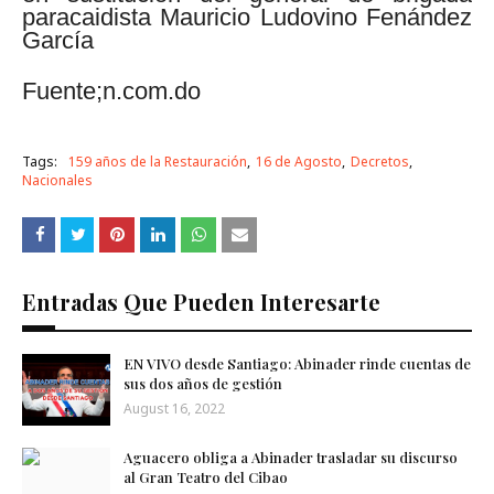
paracaidista Mauricio Ludovino Fenández
García
Fuente;n.com.do
Tags:
159 años de la Restauración
16 de Agosto
Decretos
Nacionales
Entradas Que Pueden Interesarte
EN VIVO desde Santiago: Abinader rinde cuentas de
sus dos años de gestión
August 16, 2022
Aguacero obliga a Abinader trasladar su discurso
al Gran Teatro del Cibao