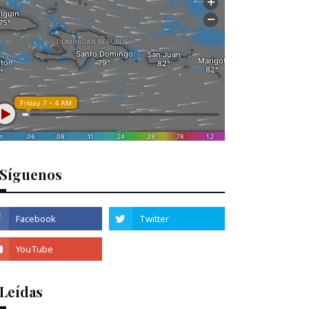
Síguenos
 Leídas