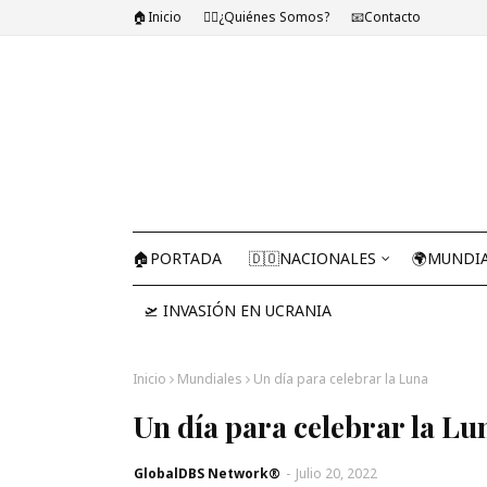
🏠Inicio
🤷‍♂️¿Quiénes Somos?
📧Contacto
🏠PORTADA
🇩🇴NACIONALES
🌍MUNDI
🛫 INVASIÓN EN UCRANIA
Inicio
Mundiales
Un día para celebrar la Luna
Un día para celebrar la Lu
GlobalDBS Network®
-
Julio 20, 2022