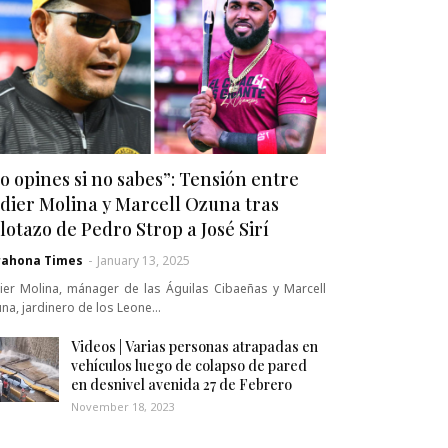
o opines si no sabes”: Tensión entre
dier Molina y Marcell Ozuna tras
lotazo de Pedro Strop a José Sirí
rahona Times
-
January 13, 2025
ier Molina, mánager de las Águilas Cibaeñas y Marcell
na, jardinero de los Leone…
Videos | Varias personas atrapadas en
vehículos luego de colapso de pared
en desnivel avenida 27 de Febrero
November 18, 2023