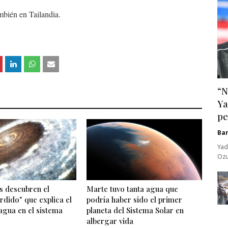
bién en Tailandia.
“N
Ya
pe
Ba
Yad
Ozu
 descubren el
Marte tuvo tanta agua que
rdido" que explica el
podría haber sido el primer
agua en el sistema
planeta del Sistema Solar en
albergar vida