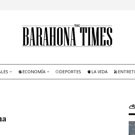
ALES
💲ECONOMÍA
⚾DEPORTES
🫀LA VIDA
🎤ENTRET
⛅
na