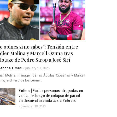
o opines si no sabes”: Tensión entre
dier Molina y Marcell Ozuna tras
lotazo de Pedro Strop a José Sirí
rahona Times
-
January 13, 2025
ier Molina, mánager de las Águilas Cibaeñas y Marcell
na, jardinero de los Leone…
Videos | Varias personas atrapadas en
vehículos luego de colapso de pared
en desnivel avenida 27 de Febrero
November 18, 2023