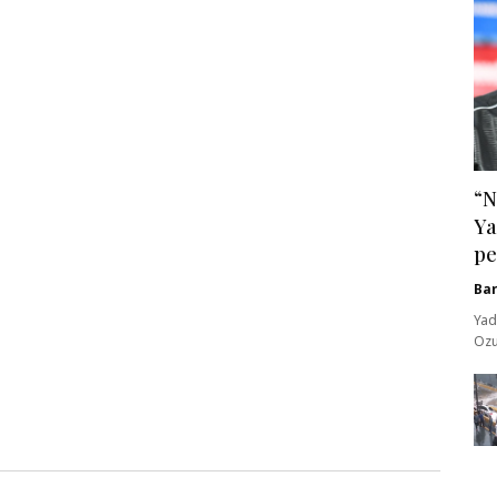
“N
Ya
pe
Ba
Yad
Ozu