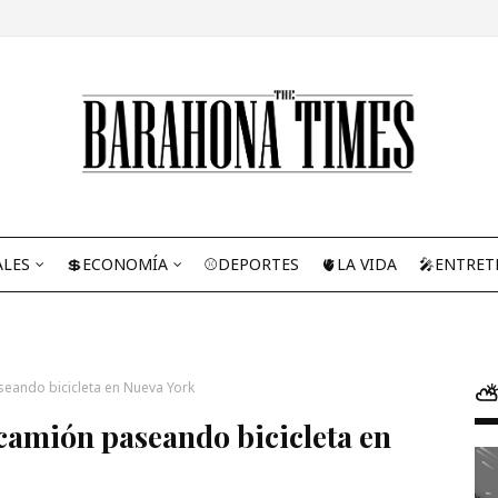
ALES
💲ECONOMÍA
⚾DEPORTES
🫀LA VIDA
🎤ENTRET
seando bicicleta en Nueva York
⛅
camión paseando bicicleta en