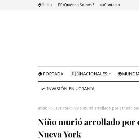
🏠Inicio
🤷‍♂️¿Quiénes Somos?
📧Contacto
🏠PORTADA
🇩🇴NACIONALES
🌍MUNDI
🛫 INVASIÓN EN UCRANIA
Inicio
Nueva York
Niño murió arrollado por camión pa
Niño murió arrollado por 
Nueva York