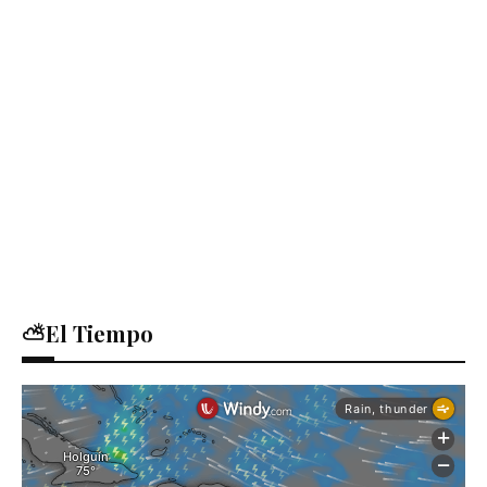
⛅El Tiempo