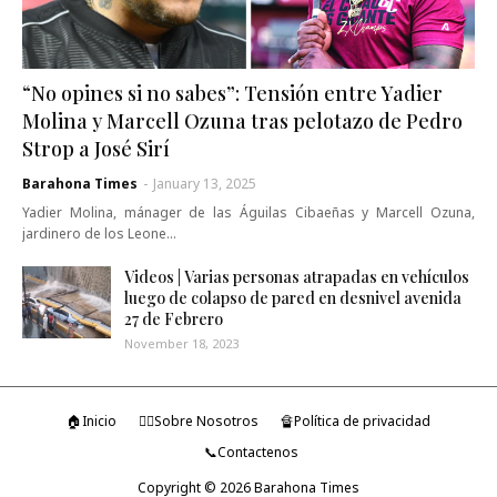
“No opines si no sabes”: Tensión entre Yadier
Molina y Marcell Ozuna tras pelotazo de Pedro
Strop a José Sirí
Barahona Times
-
January 13, 2025
Yadier Molina, mánager de las Águilas Cibaeñas y Marcell Ozuna,
jardinero de los Leone…
Videos | Varias personas atrapadas en vehículos
luego de colapso de pared en desnivel avenida
27 de Febrero
November 18, 2023
🏠Inicio
🤷‍♂️Sobre Nosotros
🔏Política de privacidad
📞Contactenos
Copyright ©
2026
Barahona Times