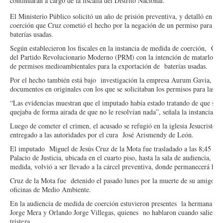
continuarán a cargo de la fiscalía del Distrito Nacional.
El Ministerio Público solicitó un año de prisión preventiva, y detalló en e
coerción que Cruz cometió el hecho por la negación de un permiso para la 
baterías usadas.
Según establecieron los fiscales en la instancia de medida de coerción, Cruz
del Partido Revolucionario Moderno (PRM) con la intención de matarlo, de
de permisos medioambientales para la exportación de baterías usadas.
Por el hecho también está bajo investigación la empresa Aurum Gavia, S.
documentos en originales con los que se solicitaban los permisos para las ba
“Las evidencias muestran que el imputado había estado tratando de que se l
quejaba de forma airada de que no le resolvían nada”, señala la instancia d
Luego de cometer el crimen, el acusado se refugió en la iglesia Jesucristo
entregado a las autoridades por el cura José Arismendy de León.
El imputado Miguel de Jesús Cruz de la Mota fue trasladado a las 8;45 de l
Palacio de Justicia, ubicada en el cuarto piso, hasta la sala de audiencia, si
medida, volvió a ser llevado a la cárcel preventiva, donde permanecerá hasta
Cruz de la Mota fue detenido el pasado lunes por la muerte de su amigo de 
oficinas de Medio Ambiente.
En la audiencia de medida de coerción estuvieron presentes la hermana y el
Jorge Mera y Orlando Jorge Villegas, quienes no hablaron cuando salieron 
tristeza.