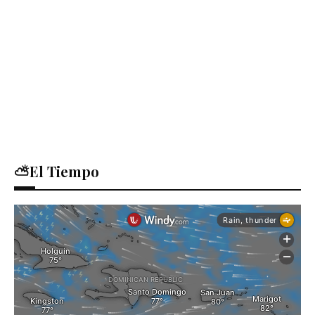
⛅El Tiempo