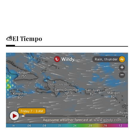
⛅El Tiempo