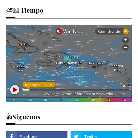
⛅El Tiempo
👍Síguenos