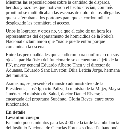
Mientras las especulaciones sobre la cantidad de disparos,
heridos y razones que motivaron el hecho crecían, con más
prontitud se multiplicaban las escenas de dolor de los allegados
que se aferraban a los portones para que el cordón militar
desplegado les permitiera el acceso.
Unos lo lograron y otros no, ya que al cabo de un hora los
representantes del departamento de homicidios de la Policía
Nacional dictaminaron que “nadie puede entrar porque
contaminan la escena”.
Entre las personalidades que acudieron para confirmar con sus
ojos la partida física del funcionario se encuentran el jefe de la
PN, mayor general Eduardo Alberto Then y el director de
Aduanas, Eduardo Sanz Lovatón; Dilia Leticia Jorge, hermana
del ministro.
Asimismo, se presentó el ministro administrativo de la
Presidencia, José Ignacio Paliza; la ministra de la Mujer, Mayra
Jiménez; el ministro de Salud, doctor Daniel Rivera; la
encargada del programa Supérate, Gloria Reyes, entre otros
funcionarios.
En detalle
Levantan cuerpo
Faltando pocos minutos para las 4:00 de la tarde la ambulancia
del Instituto Nacional de Ciencias Forenses (Inacif) abandonó