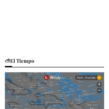
⛅El Tiempo