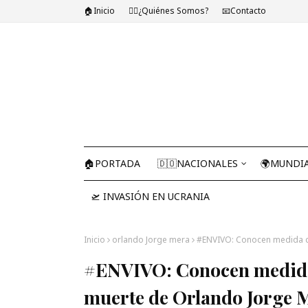
🏠Inicio
🤷‍♂️¿Quiénes Somos?
📧Contacto
🏠PORTADA
🇩🇴NACIONALES
🌍MUNDI
🛫 INVASIÓN EN UCRANIA
Inicio
orlando Jorge mera
#ENVIVO: Conocen medida d
#ENVIVO: Conocen medida 
muerte de Orlando Jorge 