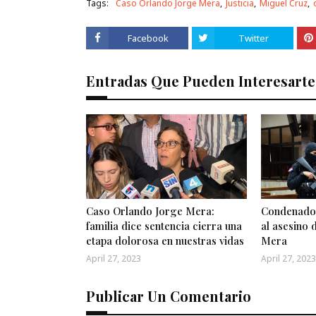
Tags:
Caso Orlando Jorge Mera
Justicia
Miguel Cruz
Facebook
Twitter
Entradas Que Pueden Interesarte
Caso Orlando Jorge Mera:
Condenado 
familia dice sentencia cierra una
al asesino 
etapa dolorosa en nuestras vidas
Mera
April 27, 2023
April 27, 2023
Publicar Un Comentario