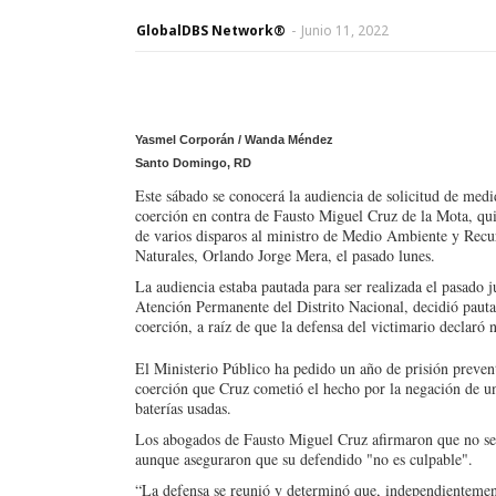
GlobalDBS Network®
-
Junio 11, 2022
Yasmel Corporán / Wanda Méndez
Santo Domingo, RD
Este sábado se conocerá la audiencia de solicitud de medi
coerción en contra de Fausto Miguel Cruz de la Mota, qu
de varios disparos al ministro de Medio Ambiente y Recu
Naturales, Orlando Jorge Mera, el pasado lunes.
La audiencia estaba pautada para ser realizada el pasado 
Atención Permanente del Distrito Nacional, decidió pauta
coerción, a raíz de que la defensa del victimario declaró
El Ministerio Público ha pedido un año de prisión preven
coerción que Cruz cometió el hecho por la negación de u
baterías usadas.
Los abogados de Fausto Miguel Cruz afirmaron que no se o
aunque aseguraron que su defendido "no es culpable".
“La defensa se reunió y determinó que, independientemen