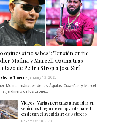
o opines si no sabes”: Tensión entre
dier Molina y Marcell Ozuna tras
lotazo de Pedro Strop a José Sirí
rahona Times
-
January 13, 2025
ier Molina, mánager de las Águilas Cibaeñas y Marcell
na, jardinero de los Leone…
Videos | Varias personas atrapadas en
vehículos luego de colapso de pared
en desnivel avenida 27 de Febrero
November 18, 2023