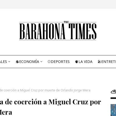
ALES
💲ECONOMÍA
⚾DEPORTES
🫀LA VIDA
🎤ENTRET
e coerción a Miguel Cruz por muerte de Orlando Jorge Mera
⛅
de coerción a Miguel Cruz por
Mera