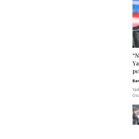
“N
Ya
pe
Ba
Yad
Ozu