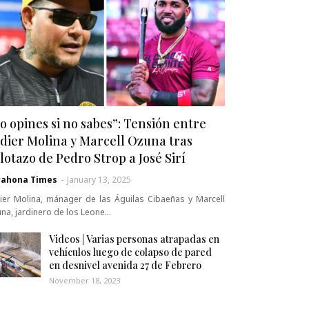
o opines si no sabes”: Tensión entre
dier Molina y Marcell Ozuna tras
lotazo de Pedro Strop a José Sirí
rahona Times
-
January 13, 2025
ier Molina, mánager de las Águilas Cibaeñas y Marcell
na, jardinero de los Leone…
Videos | Varias personas atrapadas en
vehículos luego de colapso de pared
en desnivel avenida 27 de Febrero
November 18, 2023