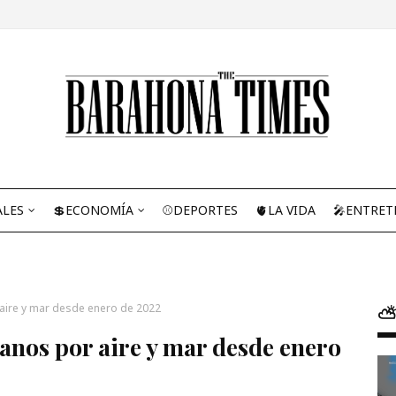
ALES
💲ECONOMÍA
⚾DEPORTES
🫀LA VIDA
🎤ENTRET
 aire y mar desde enero de 2022
⛅
anos por aire y mar desde enero