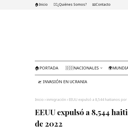
🏠Inicio
🤷‍♂️¿Quiénes Somos?
📧Contacto
🏠PORTADA
🇩🇴NACIONALES
🌍MUNDI
🛫 INVASIÓN EN UCRANIA
Inicio
inmigración
EEUU expulsó a 8,544 haitianos por
EEUU expulsó a 8,544 haiti
de 2022