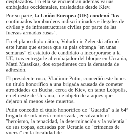
desplazados. En ella se encuentran además varias
embajadas occidentales, trasladadas desde Kiev.
Por su parte,
la Unión Europea (UE) condenó
"los
continuados bombardeos indiscriminados e ilegales de
civiles y de infraestructuras civiles por parte de las
fuerzas armadas rusas".
En el plano diplomático, Volodimir Zelenski afirmó
este lunes que espera que su país obtenga "en unas
semanas" el estatuto de candidato a incorporarse a la
UE, tras entregarle al embajador del bloque en Ucrania,
Matti Maasikas, dos expedientes con la demanda de
adhesión.
El presidente ruso, Vladimir Putin, concedió este lunes
un título honorífico a una brigada acusada de cometer
atrocidades en Bucha, cerca de Kiev, en tanto Leópolis,
en el oeste de Ucrania, fue objeto de ataques que
dejaron al menos siete muertos.
Putin concedió el título honorífico de "Guardia" a la 64ª
brigada de infantería motorizada, ensalzando el
"heroísmo, la tenacidad, la determinación y la valentía"
de sus tropas, acusadas por Ucrania de "crímenes de
guerra" en la localidad de