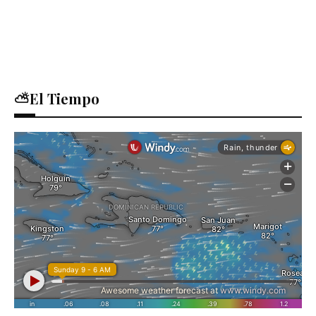
⛅El Tiempo